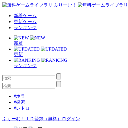
新着ゲーム
更新ゲーム
ランキング
新着
更新
ランキング
#ホラー
#探索
#レトロ
ふりーむ！ＩＤ登録（無料）
ログイン