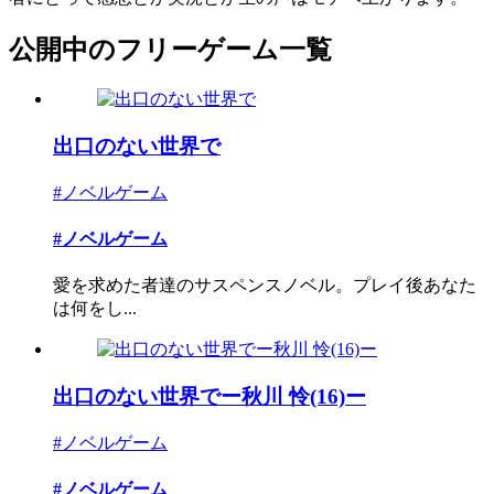
公開中のフリーゲーム一覧
出口のない世界で
#ノベルゲーム
#ノベルゲーム
愛を求めた者達のサスペンスノベル。プレイ後あなた
は何をし...
出口のない世界でー秋川 怜(16)ー
#ノベルゲーム
#ノベルゲーム