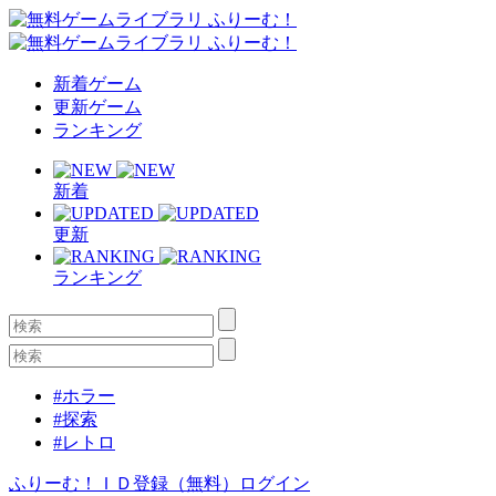
新着ゲーム
更新ゲーム
ランキング
新着
更新
ランキング
#ホラー
#探索
#レトロ
ふりーむ！ＩＤ登録（無料）
ログイン