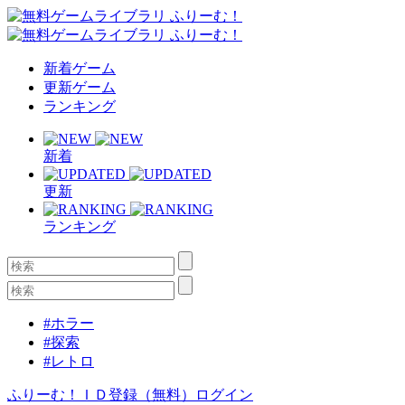
新着ゲーム
更新ゲーム
ランキング
新着
更新
ランキング
#ホラー
#探索
#レトロ
ふりーむ！ＩＤ登録（無料）
ログイン