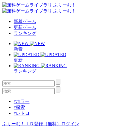
新着ゲーム
更新ゲーム
ランキング
新着
更新
ランキング
#ホラー
#探索
#レトロ
ふりーむ！ＩＤ登録（無料）
ログイン