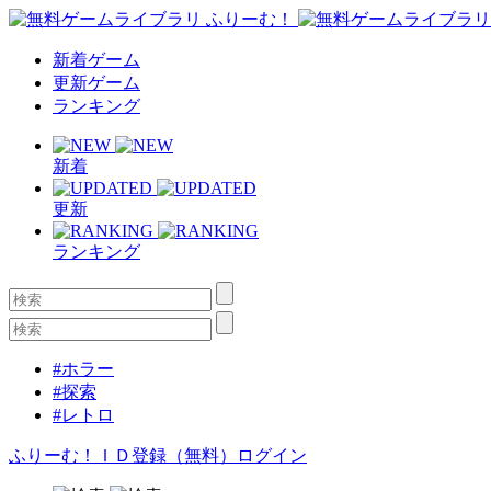
新着ゲーム
更新ゲーム
ランキング
新着
更新
ランキング
#ホラー
#探索
#レトロ
ふりーむ！ＩＤ登録（無料）
ログイン