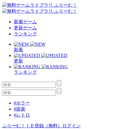
新着ゲーム
更新ゲーム
ランキング
新着
更新
ランキング
#ホラー
#探索
#レトロ
ふりーむ！ＩＤ登録（無料）
ログイン