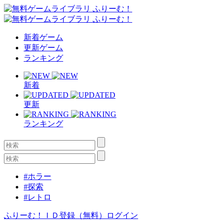
新着ゲーム
更新ゲーム
ランキング
新着
更新
ランキング
#ホラー
#探索
#レトロ
ふりーむ！ＩＤ登録（無料）
ログイン