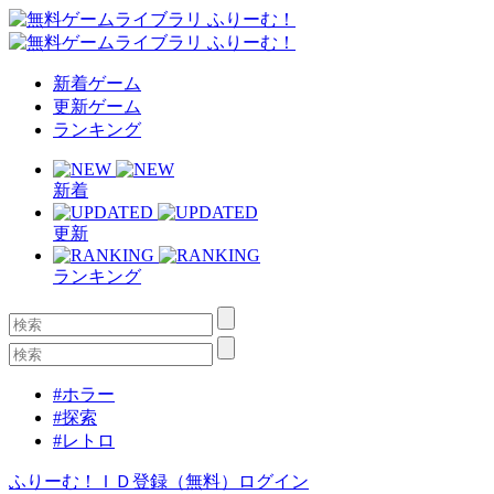
新着ゲーム
更新ゲーム
ランキング
新着
更新
ランキング
#ホラー
#探索
#レトロ
ふりーむ！ＩＤ登録（無料）
ログイン