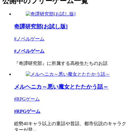
公開中のフリーゲーム一覧
奇譚研究部[お試し版]
#ノベルゲーム
#ノベルゲーム
『奇譚研究部』に所属する高校生たちのお話
メルヘニカ～悪い魔女とたたかう話～
#RPGゲーム
#RPGゲーム
総勢40キャラ以上の童話や昔話、都市伝説のキャラク
ターが登...