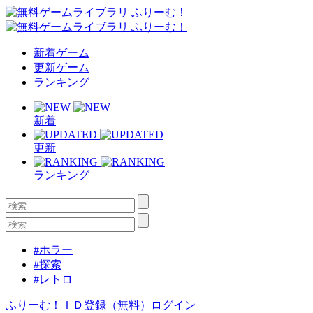
新着ゲーム
更新ゲーム
ランキング
新着
更新
ランキング
#ホラー
#探索
#レトロ
ふりーむ！ＩＤ登録（無料）
ログイン