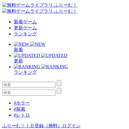
新着ゲーム
更新ゲーム
ランキング
新着
更新
ランキング
#ホラー
#探索
#レトロ
ふりーむ！ＩＤ登録（無料）
ログイン