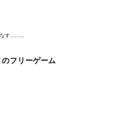
す……...
メのフリーゲーム