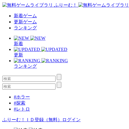
新着ゲーム
更新ゲーム
ランキング
新着
更新
ランキング
#ホラー
#探索
#レトロ
ふりーむ！ＩＤ登録（無料）
ログイン