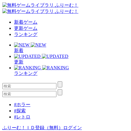
新着ゲーム
更新ゲーム
ランキング
新着
更新
ランキング
#ホラー
#探索
#レトロ
ふりーむ！ＩＤ登録（無料）
ログイン