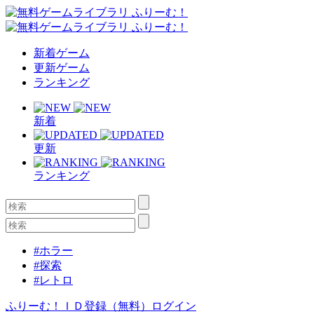
新着ゲーム
更新ゲーム
ランキング
新着
更新
ランキング
#ホラー
#探索
#レトロ
ふりーむ！ＩＤ登録（無料）
ログイン