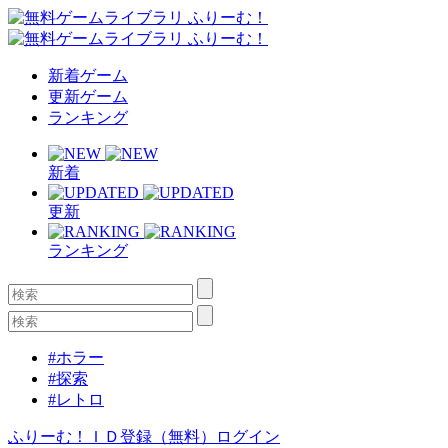
新着ゲーム
更新ゲーム
ランキング
新着
更新
ランキング
#ホラー
#探索
#レトロ
ふりーむ！ＩＤ登録（無料）
ログイン