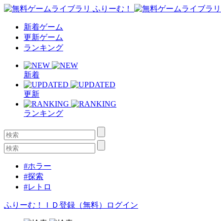
新着ゲーム
更新ゲーム
ランキング
新着
更新
ランキング
#ホラー
#探索
#レトロ
ふりーむ！ＩＤ登録（無料）
ログイン