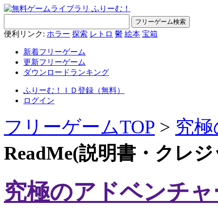
便利リンク:
ホラー
探索
レトロ
鬱
絵本
宝箱
新着フリーゲーム
更新フリーゲーム
ダウンロードランキング
ふりーむ！ＩＤ登録（無料）
ログイン
フリーゲームTOP
>
究極
ReadMe(説明書・クレ
究極のアドベンチャ