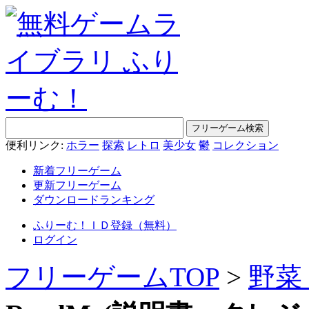
便利リンク:
ホラー
探索
レトロ
美少女
鬱
コレクション
新着フリーゲーム
更新フリーゲーム
ダウンロードランキング
ふりーむ！ＩＤ登録（無料）
ログイン
フリーゲームTOP
>
野菜 