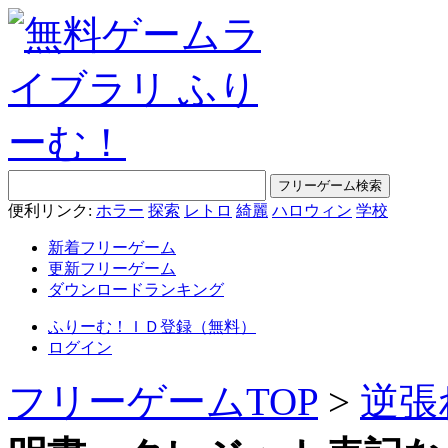
便利リンク:
ホラー
探索
レトロ
綺麗
ハロウィン
学校
新着フリーゲーム
更新フリーゲーム
ダウンロードランキング
ふりーむ！ＩＤ登録（無料）
ログイン
フリーゲームTOP
>
逆張