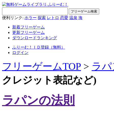
便利リンク:
ホラー
探索
レトロ
恋愛
温泉
海
新着フリーゲーム
更新フリーゲーム
ダウンロードランキング
ふりーむ！ＩＤ登録（無料）
ログイン
フリーゲームTOP
>
ラパ
クレジット表記など)
ラパンの法則