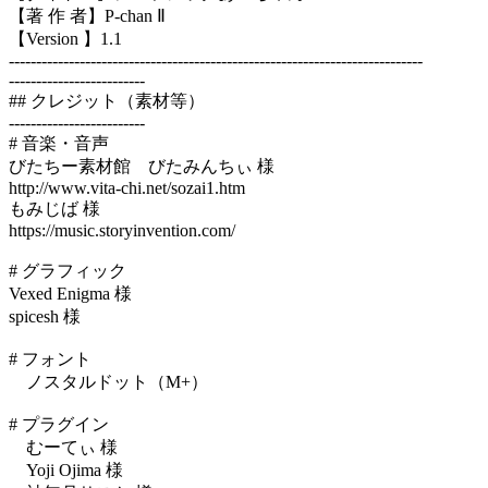
【著 作 者】P-chan Ⅱ
【Version 】1.1
----------------------------------------------------------------------------
-------------------------
## クレジット（素材等）
-------------------------
# 音楽・音声
びたちー素材館 びたみんちぃ 様
http://www.vita-chi.net/sozai1.htm
もみじば 様
https://music.storyinvention.com/
# グラフィック
Vexed Enigma 様
spicesh 様
# フォント
ノスタルドット（M+）
# プラグイン
むーてぃ 様
Yoji Ojima 様