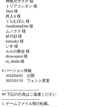
神無月サスケ 様
トリアコンタン 様
Shaz 様
村人A 様
くらむぼん 様
SumRndmDde 様
ムノクラ 様
砂川赳 様
tomoaky 様
いず 様
ルルの教会 様
drowsepost 様
ru_shalm 様
# バージョン情報
2024/04/02 公開
2025/01/19 フォント変更
-------------------------------
## 下記の行為はご遠慮ください
-------------------------------
1. ゲームファイル類の転載。