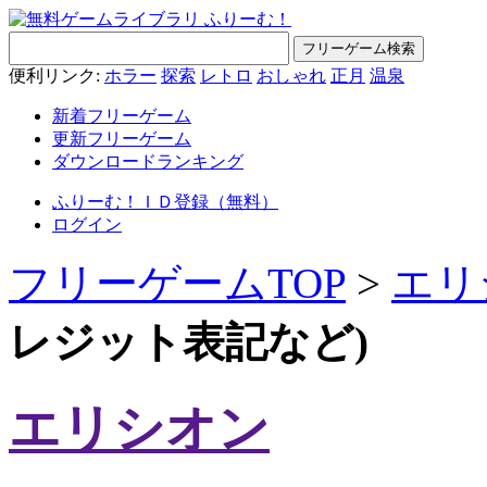
便利リンク:
ホラー
探索
レトロ
おしゃれ
正月
温泉
新着フリーゲーム
更新フリーゲーム
ダウンロードランキング
ふりーむ！ＩＤ登録（無料）
ログイン
フリーゲームTOP
>
エリ
レジット表記など)
エリシオン