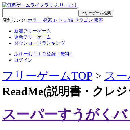
便利リンク:
ホラー
探索
レトロ
猫
ドラゴン
密室
新着フリーゲーム
更新フリーゲーム
ダウンロードランキング
ふりーむ！ＩＤ登録（無料）
ログイン
フリーゲームTOP
>
スー
ReadMe(説明書・クレ
スーパーすうがくバ