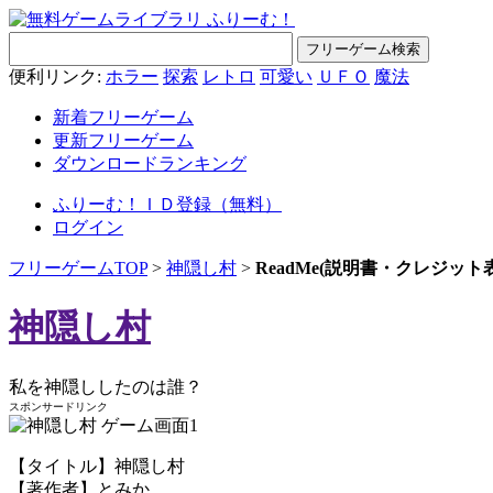
便利リンク:
ホラー
探索
レトロ
可愛い
ＵＦＯ
魔法
新着フリーゲーム
更新フリーゲーム
ダウンロードランキング
ふりーむ！ＩＤ登録（無料）
ログイン
フリーゲームTOP
>
神隠し村
>
ReadMe(説明書・クレジット
神隠し村
私を神隠ししたのは誰？
スポンサードリンク
【タイトル】神隠し村
【著作者】とみか