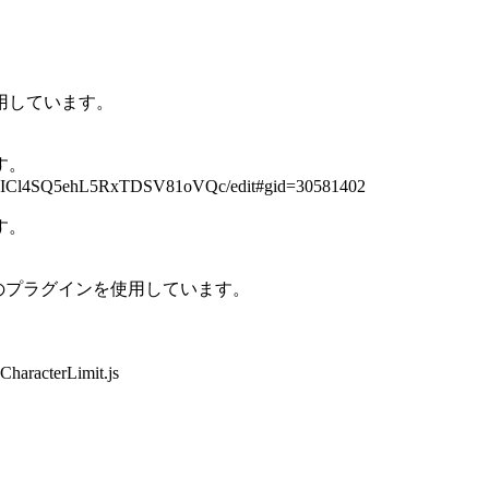
用しています。
す。
vKaICl4SQ5ehL5RxTDSV81oVQc/edit#gid=30581402
す。
epher)様のプラグインを使用しています。
CharacterLimit.js