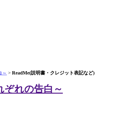
白～
>
ReadMe(説明書・クレジット表記など)
れぞれの告白～