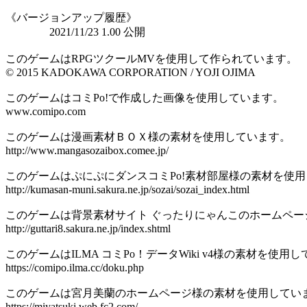
《バージョンアップ履歴》
2021/11/23 1.00 公開
このゲームはRPGツクールMVを使用して作られています。
© 2015 KADOKAWA CORPORATION / YOJI OJIMA
このゲームはコミPo!で作成した画像を使用しています。
www.comipo.com
このゲームは漫画素材ＢＯＸ様の素材を使用しています。
http://www.mangasozaibox.comee.jp/
このゲームはぷにぷにダンスコミPo!素材部屋様の素材を使
http://kumasan-muni.sakura.ne.jp/sozai/sozai_index.html
このゲームは背景素材サイト ぐったりにゃんこのホームペー
http://guttari8.sakura.ne.jp/index.shtml
このゲームはILMA コミPo！データWiki v4様の素材を使用
https://comipo.ilma.cc/doku.php
このゲームは宮月美蘭のホームページ様の素材を使用してい
https://miyatsuki.web.fc2.com/