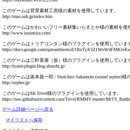
このゲームは背景素材工房様の素材を使用しています。
http://mao.sub.jp/index.htm
このゲームはかわいいフリー素材集いらすとや様の素材を使
http://www.irasutoya.com/
このゲームはトリアコンタン様のプラグインを使用していま
https://docs.google.com/spreadsheets/d/1BnTyJr3Z1WoW4FMKt
このゲームは三軒茶屋（仮）様のプラグインを使用していま
http://tyamvplugin.blog.shinobi.jp/
このゲームは坂本昌一郎 / Shoichiro Sakamoto (sound s
http://sepher.jp/
このゲームはMr.Trivel様のプラグインを使用しています。
https://raw.githubusercontent.com/Trivel/RMMV/master/MrTS_Battle
ゲーム詳細ページへ戻る
マイリストへ保存