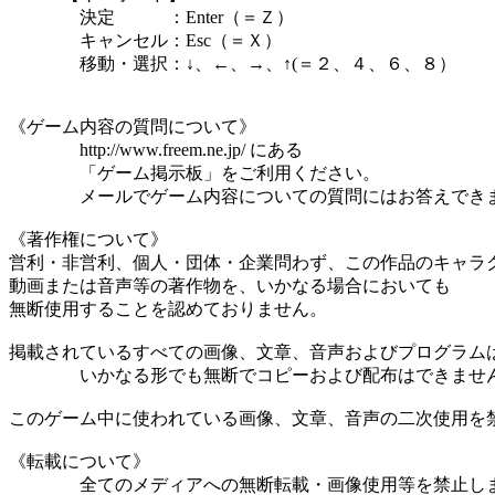
決定 ：Enter（＝Ｚ）
キャンセル：Esc（＝Ｘ）
移動・選択：↓、←、→、↑(＝２、４、６、８）
《ゲーム内容の質問について》
http://www.freem.ne.jp/ にある
「ゲーム掲示板」をご利用ください。
メールでゲーム内容についての質問にはお答えでき
《著作権について》
営利・非営利、個人・団体・企業問わず、この作品のキャラ
動画または音声等の著作物を、いかなる場合においても
無断使用することを認めておりません。
掲載されているすべての画像、文章、音声およびプログラム
いかなる形でも無断でコピーおよび配布はできませ
このゲーム中に使われている画像、文章、音声の二次使用を
《転載について》
全てのメディアへの無断転載・画像使用等を禁止し