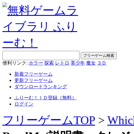
便利リンク:
ホラー
探索
レトロ
美少年
魔女
３Ｄ
新着フリーゲーム
更新フリーゲーム
ダウンロードランキング
ふりーむ！ＩＤ登録（無料）
ログイン
フリーゲームTOP
>
Whi