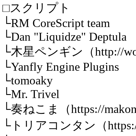
□スクリプト
└RM CoreScript team
└Dan "Liquidze" Deptula
└木星ペンギン（http://woodp
└Yanfly Engine Plugins
└tomoaky
└Mr. Trivel
└奏ねこま（https://makonet.
└トリアコンタン（https://tri