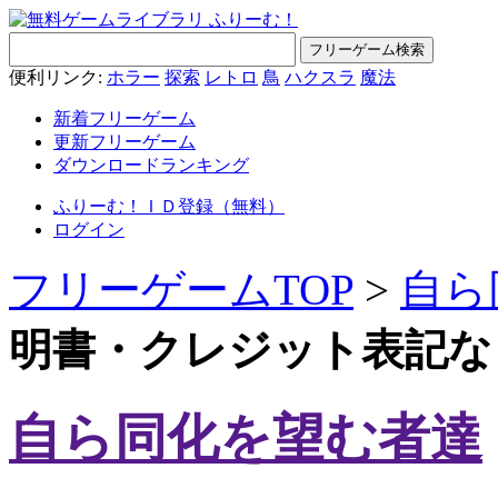
便利リンク:
ホラー
探索
レトロ
鳥
ハクスラ
魔法
新着フリーゲーム
更新フリーゲーム
ダウンロードランキング
ふりーむ！ＩＤ登録（無料）
ログイン
フリーゲームTOP
>
自ら
明書・クレジット表記な
自ら同化を望む者達