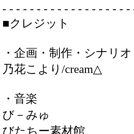
- - - - - - - - - - - - - - - - - - - 
■クレジット
・企画・制作・シナリオ
乃花こより/cream△
・音楽
び－みゅ
びたちー素材館