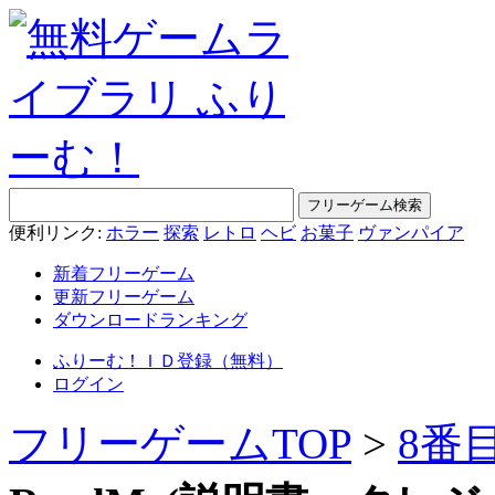
便利リンク:
ホラー
探索
レトロ
ヘビ
お菓子
ヴァンパイア
新着フリーゲーム
更新フリーゲーム
ダウンロードランキング
ふりーむ！ＩＤ登録（無料）
ログイン
フリーゲームTOP
>
8番