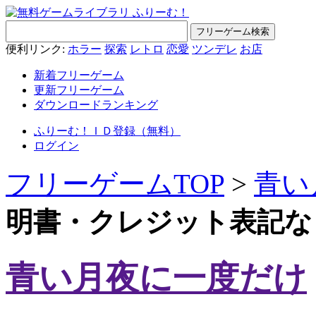
便利リンク:
ホラー
探索
レトロ
恋愛
ツンデレ
お店
新着フリーゲーム
更新フリーゲーム
ダウンロードランキング
ふりーむ！ＩＤ登録（無料）
ログイン
フリーゲームTOP
>
青い
明書・クレジット表記な
青い月夜に一度だけ