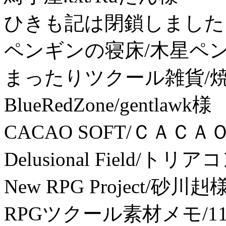
ひきも記は閉鎖しました。t
ペンギンの寝床/木星ペ
まったりツクール雑貨/
BlueRedZone/gentlawk様
CACAO SOFT/ＣＡＣＡ
Delusional Field/ト
New RPG Project/砂川赳
RPGツクール素材メモ/1