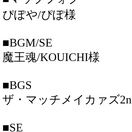
ぴぽや/ぴぽ様
■BGM/SE
魔王魂/KOUICHI様
■BGS
ザ・マッチメイカァズ2nd
■SE