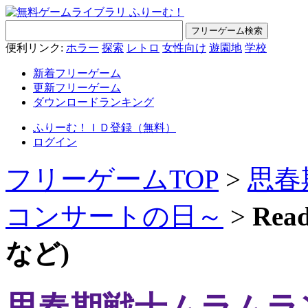
便利リンク:
ホラー
探索
レトロ
女性向け
遊園地
学校
新着フリーゲーム
更新フリーゲーム
ダウンロードランキング
ふりーむ！ＩＤ登録（無料）
ログイン
フリーゲームTOP
>
思春
コンサートの日～
>
Re
など)