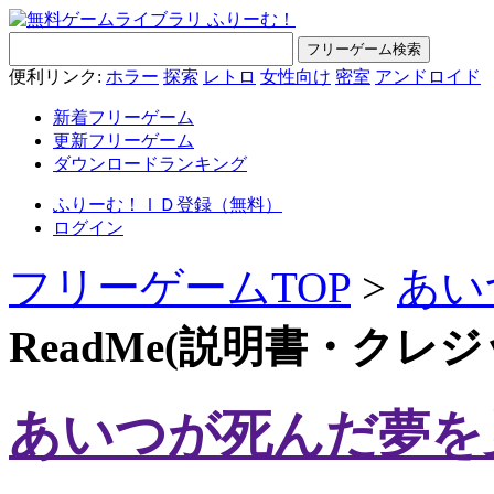
便利リンク:
ホラー
探索
レトロ
女性向け
密室
アンドロイド
新着フリーゲーム
更新フリーゲーム
ダウンロードランキング
ふりーむ！ＩＤ登録（無料）
ログイン
フリーゲームTOP
>
あい
ReadMe(説明書・クレ
あいつが死んだ夢を