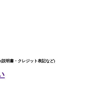
Me(説明書・クレジット表記など)
い