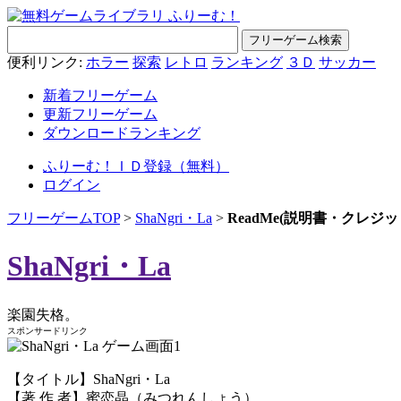
便利リンク:
ホラー
探索
レトロ
ランキング
３Ｄ
サッカー
新着フリーゲーム
更新フリーゲーム
ダウンロードランキング
ふりーむ！ＩＤ登録（無料）
ログイン
フリーゲームTOP
>
ShaNgri・La
>
ReadMe(説明書・クレジ
ShaNgri・La
楽園失格。
スポンサードリンク
【タイトル】ShaNgri・La
【著 作 者】蜜恋晶（みつれんしょう）