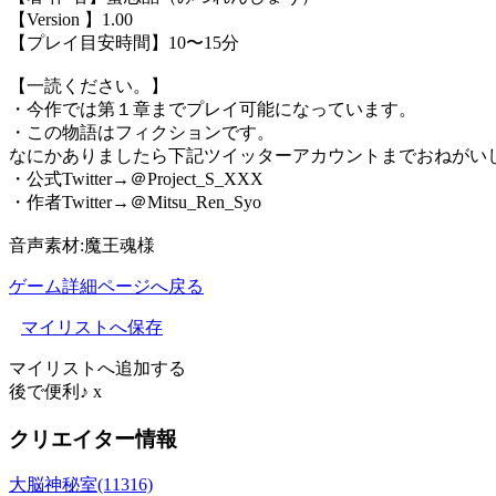
【Version 】1.00
【プレイ目安時間】10〜15分
【一読ください。】
・今作では第１章までプレイ可能になっています。
・この物語はフィクションです。
なにかありましたら下記ツイッターアカウントまでおねがい
・公式Twitter→＠Project_S_XXX
・作者Twitter→＠Mitsu_Ren_Syo
音声素材:魔王魂様
ゲーム詳細ページへ戻る
マイリストへ保存
マイリストへ追加する
後で便利♪
x
クリエイター情報
大脳神秘室(11316)