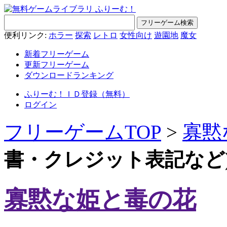
便利リンク:
ホラー
探索
レトロ
女性向け
遊園地
魔女
新着フリーゲーム
更新フリーゲーム
ダウンロードランキング
ふりーむ！ＩＤ登録（無料）
ログイン
フリーゲームTOP
>
寡黙
書・クレジット表記など
寡黙な姫と毒の花