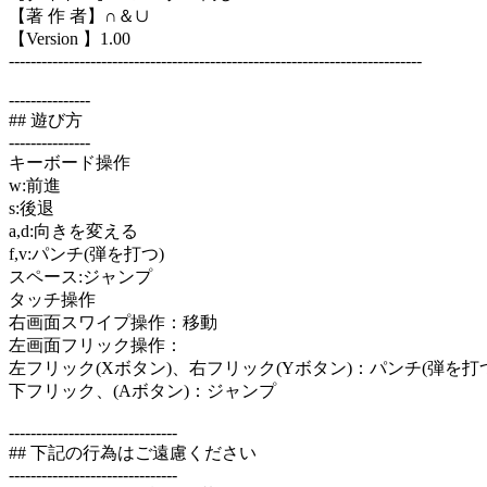
【著 作 者】∩＆∪
【Version 】1.00
----------------------------------------------------------------------------
---------------
## 遊び方
---------------
キーボード操作
w:前進
s:後退
a,d:向きを変える
f,v:パンチ(弾を打つ)
スペース:ジャンプ
タッチ操作
右画面スワイプ操作：移動
左画面フリック操作：
左フリック(Xボタン)、右フリック(Yボタン)：パンチ(弾を打
下フリック、(Aボタン)：ジャンプ
-------------------------------
## 下記の行為はご遠慮ください
-------------------------------