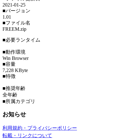
2021-01-25
■バージョン
1.01
■ファイル名
FREEM.zip
■必要ランタイム
■動作環境
Win Browser
■容量
7,228 KByte
■特徴
■推奨年齢
全年齢
■所属カテゴリ
お知らせ
利用規約・プライバシーポリシー
転載・リンクについて