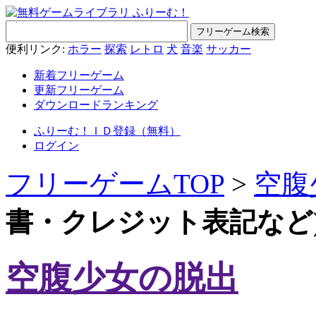
便利リンク:
ホラー
探索
レトロ
犬
音楽
サッカー
新着フリーゲーム
更新フリーゲーム
ダウンロードランキング
ふりーむ！ＩＤ登録（無料）
ログイン
フリーゲームTOP
>
空腹
書・クレジット表記など
空腹少女の脱出