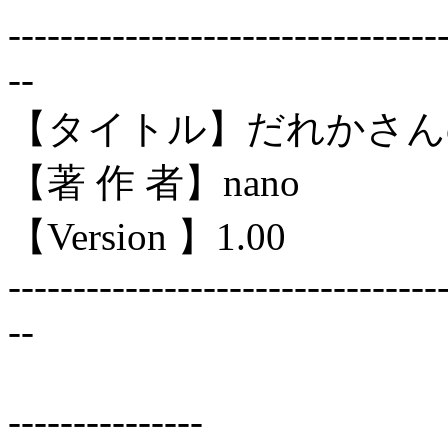
---------------------------------
--
【タイトル】だれかさん
【著 作 者】nano
【Version 】1.00
---------------------------------
--
---------------