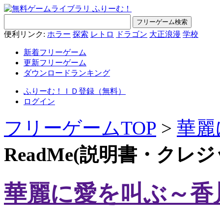
便利リンク:
ホラー
探索
レトロ
ドラゴン
大正浪漫
学校
新着フリーゲーム
更新フリーゲーム
ダウンロードランキング
ふりーむ！ＩＤ登録（無料）
ログイン
フリーゲームTOP
>
華麗
ReadMe(説明書・クレ
華麗に愛を叫ぶ～香