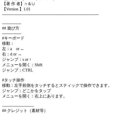
【著 作 者】∩＆∪
【Version 】1.01
----------------------------------------------------------------------------
---------------
## 遊び方
---------------
#キーボード
移動：
左：a or ←
右：d or →
ジャンプ：s or ↑
メニューを開く：Shift
ジャンプ：CTRL
#タッチ操作
移動：左手前側をタッチするとスティックで操作できます。
ジャンプ：どこかをタップ
メニューを開く：右上にあります。
-------------------------
## クレジット（素材等）