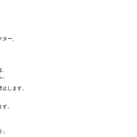
クター、
は、
ん。
禁止します。
ます。
介」