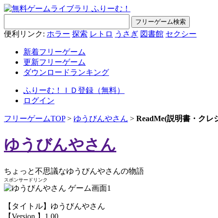
便利リンク:
ホラー
探索
レトロ
うさぎ
図書館
セクシー
新着フリーゲーム
更新フリーゲーム
ダウンロードランキング
ふりーむ！ＩＤ登録（無料）
ログイン
フリーゲームTOP
>
ゆうびんやさん
>
ReadMe(説明書・ク
ゆうびんやさん
ちょっと不思議なゆうびんやさんの物語
スポンサードリンク
【タイトル】ゆうびんやさん
【Version 】1.00