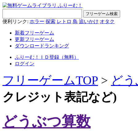
便利リンク:
ホラー
探索
レトロ
鳥
追いかけ
オタク
新着フリーゲーム
更新フリーゲーム
ダウンロードランキング
ふりーむ！ＩＤ登録（無料）
ログイン
フリーゲームTOP
>
どう
クレジット表記など)
どうぶつ算数