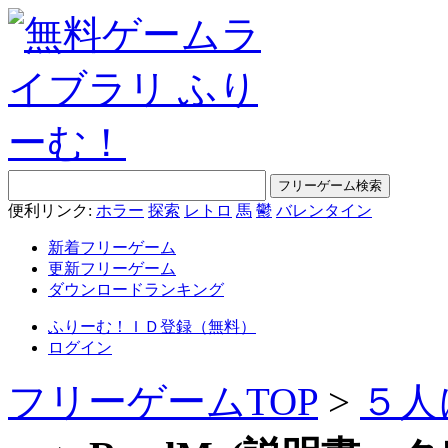
便利リンク:
ホラー
探索
レトロ
馬
鬱
バレンタイン
新着フリーゲーム
更新フリーゲーム
ダウンロードランキング
ふりーむ！ＩＤ登録（無料）
ログイン
フリーゲームTOP
>
５人