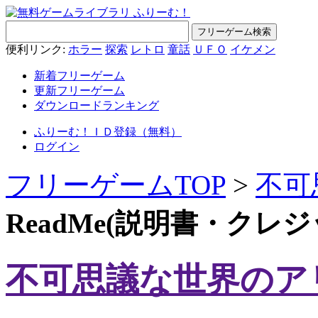
便利リンク:
ホラー
探索
レトロ
童話
ＵＦＯ
イケメン
新着フリーゲーム
更新フリーゲーム
ダウンロードランキング
ふりーむ！ＩＤ登録（無料）
ログイン
フリーゲームTOP
>
不可
ReadMe(説明書・クレ
不可思議な世界のア