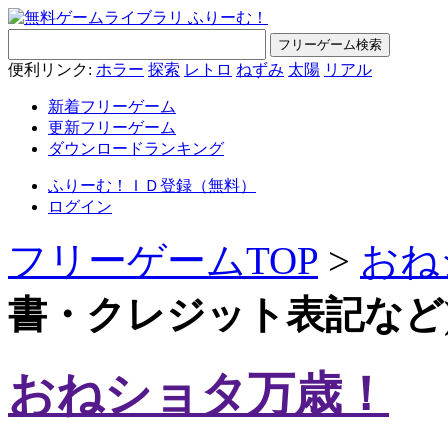
便利リンク:
ホラー
探索
レトロ
ねずみ
太陽
リアル
新着フリーゲーム
更新フリーゲーム
ダウンロードランキング
ふりーむ！ＩＤ登録（無料）
ログイン
フリーゲームTOP
>
おね
書・クレジット表記など
おねショタ万歳！