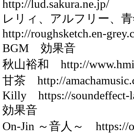
http://lud.sakura.ne.jp/
レリィ、アルフリー、青
http://roughsketch.en-grey.
BGM 効果音
秋山裕和 http://www.hmix
甘茶 http://amachamusic.c
Killy https://soundeffect-l
効果音
On-Jin ～音人～ https://on