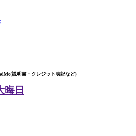
欺
eadMe(説明書・クレジット表記など)
大晦日