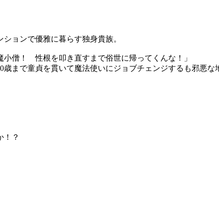
ンションで優雅に暮らす独身貴族。
魔小僧！ 性根を叩き直すまで俗世に帰ってくんな！」
30歳まで童貞を貫いて魔法使いにジョブチェンジするも邪悪な
。
か！？