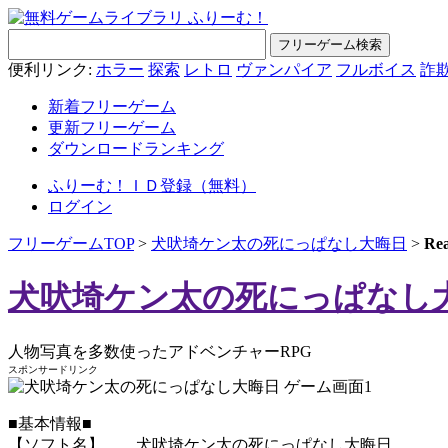
便利リンク:
ホラー
探索
レトロ
ヴァンパイア
フルボイス
詐
新着フリーゲーム
更新フリーゲーム
ダウンロードランキング
ふりーむ！ＩＤ登録（無料）
ログイン
フリーゲームTOP
>
犬吠埼ケン太の死にっぱなし大晦日
>
R
犬吠埼ケン太の死にっぱなし
人物写真を多数使ったアドベンチャーRPG
スポンサードリンク
■基本情報■
【ソフト名】 犬吠埼ケン太の死にっぱなし大晦日