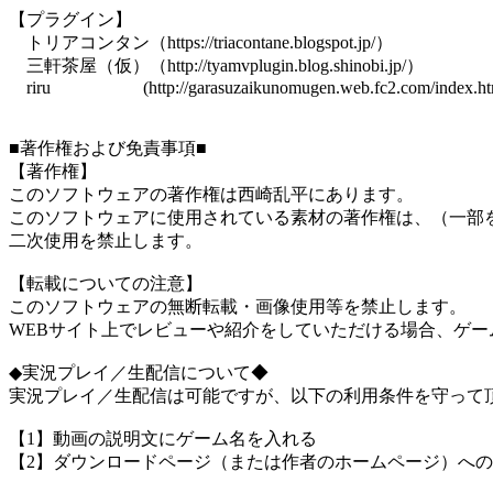
【プラグイン】
トリアコンタン（https://triacontane.blogspot.jp/）
三軒茶屋（仮）（http://tyamvplugin.blog.shinobi.jp/）
riru (http://garasuzaikunomugen.web.fc2.com/index.ht
■著作権および免責事項■
【著作権】
このソフトウェアの著作権は西崎乱平にあります。
このソフトウェアに使用されている素材の著作権は、（一部
二次使用を禁止します。
【転載についての注意】
このソフトウェアの無断転載・画像使用等を禁止します。
WEBサイト上でレビューや紹介をしていただける場合、ゲ
◆実況プレイ／生配信について◆
実況プレイ／生配信は可能ですが、以下の利用条件を守って
【1】動画の説明文にゲーム名を入れる
【2】ダウンロードページ（または作者のホームページ）へ