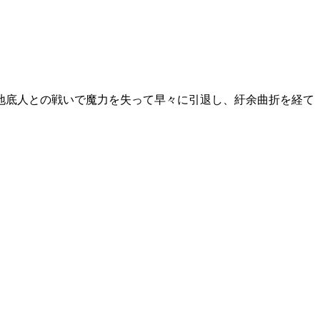
地底人との戦いで魔力を失って早々に引退し、紆余曲折を経て