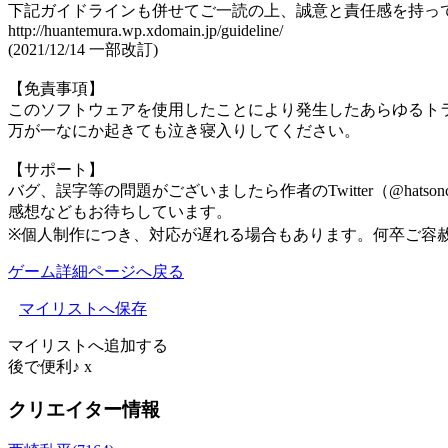
下記ガイドラインも併せてご一読の上、誠意と責任感を持っ
http://huantemura.wp.xdomain.jp/guideline/
(2021/12/14 一部改訂)
【免責事項】
このソフトウェアを使用したことにより発生したあらゆるト
万が一なにか起きても泣き寝入りしてください。
【サポート】
バグ、誤字等の問題がございましたら作者のTwitter（@hats
感想などもお待ちしています。
※個人制作につき、対応が遅れる場合もあります。何卒ご容
ゲーム詳細ページへ戻る
マイリストへ保存
マイリストへ追加する
後で便利♪
x
クリエイター情報