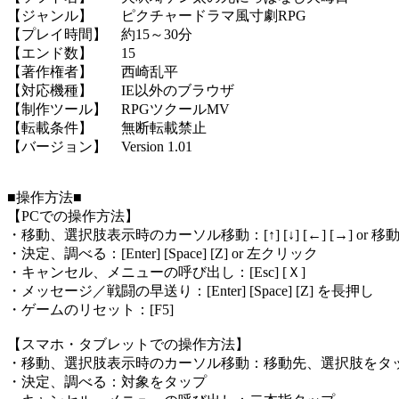
【ジャンル】 ピクチャードラマ風寸劇RPG
【プレイ時間】 約15～30分
【エンド数】 15
【著作権者】 西崎乱平
【対応機種】 IE以外のブラウザ
【制作ツール】 RPGツクールMV
【転載条件】 無断転載禁止
【バージョン】 Version 1.01
■操作方法■
【PCでの操作方法】
・移動、選択肢表示時のカーソル移動：[↑] [↓] [←] [→] o
・決定、調べる：[Enter] [Space] [Z] or 左クリック
・キャンセル、メニューの呼び出し：[Esc] [Ｘ]
・メッセージ／戦闘の早送り：[Enter] [Space] [Z] を長押し
・ゲームのリセット：[F5]
【スマホ・タブレットでの操作方法】
・移動、選択肢表示時のカーソル移動：移動先、選択肢をタ
・決定、調べる：対象をタップ