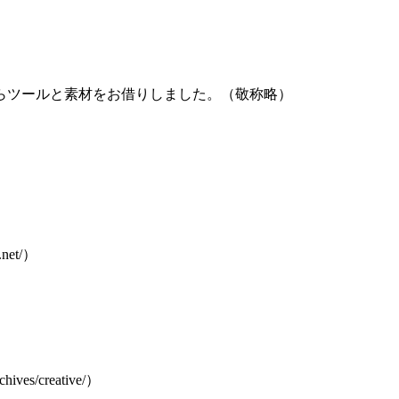
らツールと素材をお借りしました。（敬称略）
net/）
s/creative/）