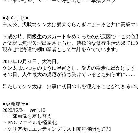
・キャンセル、メニューの呼び出し：二本指タップ
■あらすじ■
主人公、犬吠埼ケン太は愛犬ぐらんぎにょ～ると共に高級マ
９歳の時、同級生のスカートをめくったのが原因で「この色
と父親に無理矢理出家させられ、禁欲的な修行生活の果てに
現在は北海道で棚卸業者として生計を立てています。
2017年12月31日、大晦日。
ケン太はいつものように早起きし、愛犬の散歩に出かけます
その日、人生最大の災厄が待ち受けているとも知らずに……
果たしてケン太は、無事に初日の出を迎えることができるの
■更新履歴■
2020/12/24 ver.1.10
・一部画像を差し替え
・PNGファイルを軽量化
・クリア後にエンディングリスト閲覧機能を追加