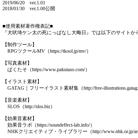
2019/06/20 ver.1.01
2018/01/30 ver.1.00公開
■使用素材著作権表記■
『犬吠埼ケン太の死にっぱなし大晦日』では以下のサイトか
【制作ツール】
RPGツクールMV（https://tkool.jp/mv/）
【写真素材】
ぱくたそ（https://www.pakutaso.com/）
【イラスト素材】
GATAG｜フリーイラスト素材集（http://free-illustrations.gatag.
【音楽素材】
SLOS（http://slos.biz）
【効果音素材】
効果音ラボ（https://soundeffect-lab.info/）
NHKクリエイティブ・ライブラリー（http://www.nhk.or.jp/archive