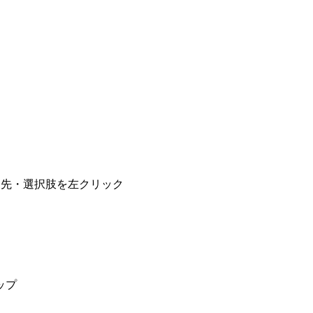
r 移動先・選択肢を左クリック
ップ