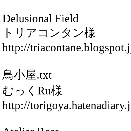
Delusional Field
トリアコンタン様
http://triacontane.blogspot.
鳥小屋.txt
むっくRu様
http://torigoya.hatenadiary.