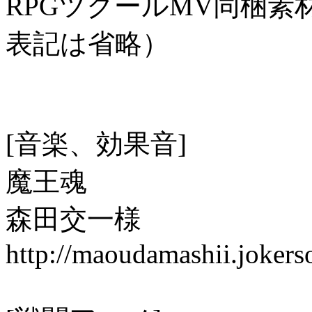
RPGツクールMV同梱
表記は省略）
[音楽、効果音]
魔王魂
森田交一様
http://maoudamashii.joker