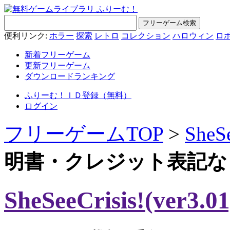
便利リンク:
ホラー
探索
レトロ
コレクション
ハロウィン
ロ
新着フリーゲーム
更新フリーゲーム
ダウンロードランキング
ふりーむ！ＩＤ登録（無料）
ログイン
フリーゲームTOP
>
SheSe
明書・クレジット表記な
SheSeeCrisis!(ver3.01