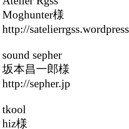
Atelier Rgss
Moghunter様
http://satelierrgss.wordpres
sound sepher
坂本昌一郎様
http://sepher.jp
tkool
hiz様