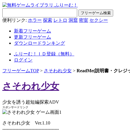
便利リンク:
ホラー
探索
レトロ
洞窟
密室
セクシー
新着フリーゲーム
更新フリーゲーム
ダウンロードランキング
ふりーむ！ＩＤ登録（無料）
ログイン
フリーゲームTOP
>
さそわれ少女
>
ReadMe(説明書・クレジ
さそわれ少女
少女を誘う超短編探索ADV
スポンサードリンク
さそわれ少女 Ver.1.10
---------------------------------------