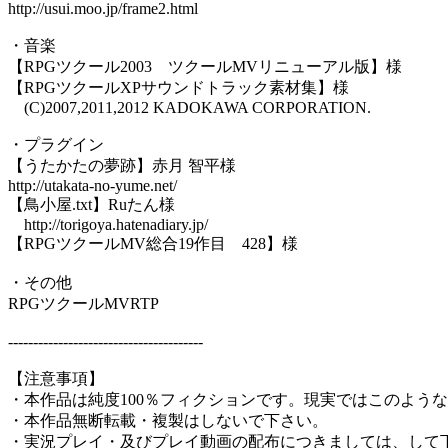
http://usui.moo.jp/frame2.html
・音楽
【RPGツクール2003 ツクールMVリニューアル版】様
【RPGツクールXPサウンドトラック素材集】様
(C)2007,2011,2012 KADOKAWA CORPORATION.
・プラグイン
【うたかたの夢跡】赤月 智平様
http://utakata-no-yume.net/
【鳥小屋.txt】Ruたん様
http://torigoya.hatenadiary.jp/
【RPGツクールMV総合19作目 428】様
・その他
RPGツクールMVRTP
---------------------------------------
【注意事項】
・本作品は純度100％フィクションです。現実ではこのよう
・本作品無断転載・複製はしないで下さい。
・実況プレイ・及びプレイ動画の配布につきましては、して