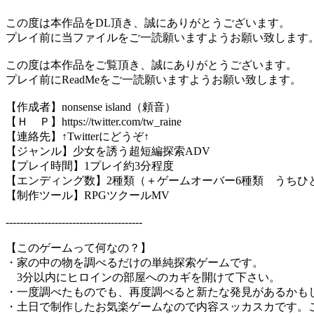
この度は本作品をDL頂き、誠にありがとうございます。
プレイ前に当ファイルをご一読願いますようお願い致します
この度は本作品をご覧頂き、誠にありがとうございます。
プレイ前にReadMeをご一読願いますようお願い致します。
【作成者】nonsense island（頼音）
【Ｈ Ｐ】https://twitter.com/tw_raine
【連絡先】↑Twitterにどうぞ↑
【ジャンル】少女を誘う超短編探索ADV
【プレイ時間】1プレイ約3分程度
【エンディング数】2種類（＋ゲームオーバー6種類 うちひ
【制作ツール】RPGツクールMV
---------------------------------------
【このゲームって何なの？】
・家の中の物を調べるだけの単純探索ゲームです。
3分以内にヒロインの部屋へのカギを開けて下さい。
・一度調べたものでも、再度調べると新たな発見があるかも
・土日で制作したお気楽ゲームなので内容スッカスカです。