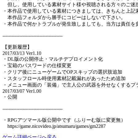
但し、使用している素材サイト様や視聴される方々のご迷惑
・本作品で使用している素材につきましては、きちんと上記
本作品フォルダから勝手にコピーはしないで下さい。
・本作品で何かトラブルが発生致しましても、当方は責任を
---------------------------------------
【更新履歴】
2017/03/13 Ver1.10
・DL版の公開停止・マルチデプロイメント化
・宝箱のパスワードの仕様変更
・クリア後にニューゲームでOPスキップの選択肢追加
・スタッフロール時使用素材記載漏れがあったため追加
・メニュー画面の「装備」で主人公の武器を外せなくするプ
2017/03/07 Ver1.00
・公開
---------------------------------------
・RPGアツマール版公開中です（ふりーむ版に変更無）
https://game.nicovideo.jp/atsumaru/games/gm2287
ゲーム詳細ページへ戻る