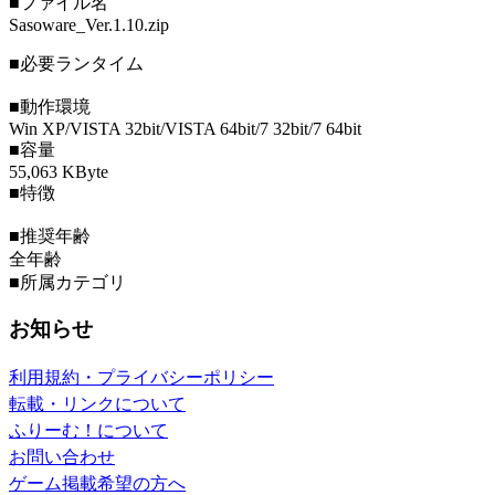
■ファイル名
Sasoware_Ver.1.10.zip
■必要ランタイム
■動作環境
Win XP/VISTA 32bit/VISTA 64bit/7 32bit/7 64bit
■容量
55,063 KByte
■特徴
■推奨年齢
全年齢
■所属カテゴリ
お知らせ
利用規約・プライバシーポリシー
転載・リンクについて
ふりーむ！について
お問い合わせ
ゲーム掲載希望の方へ