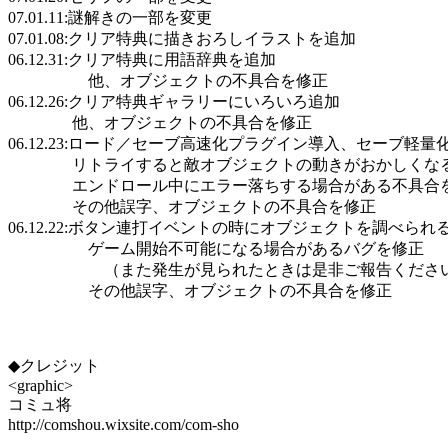
07.01.11:謎解きの一部を変更
07.01.08:クリア特典に描きおろしイラストを追加
06.12.31:クリア特典に用語辞典を追加
他、オブジェクトの不具合を修正
06.12.26:クリア特典ギャラリーにいろいろ追加
他、オブジェクトの不具合を修正
06.12.23:ロード／セーブ高速化プラグイン導入、セ
リトライすると敵オブジェクトの動きがおかしくなる
エンドロール中にエラー落ちする場合がある不具合
その他誤字、オブジェクトの不具合を修正
06.12.22:ボタン連打イベントの時にオブジェクトを調べら
ゲーム開始不可能になる場合があるバグを修正
（また発生が見られたときは是非ご報告くださ
その他誤字、オブジェクトの不具合を修正
◆クレジット
<graphic>
コミュ将
http://comshou.wixsite.com/com-sho