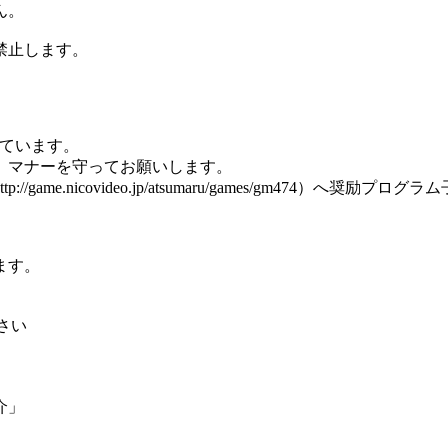
ん。
禁止します。
励しています。
。マナーを守ってお願いします。
.nicovideo.jp/atsumaru/games/gm474）へ奨励
ます。
ださい
介」