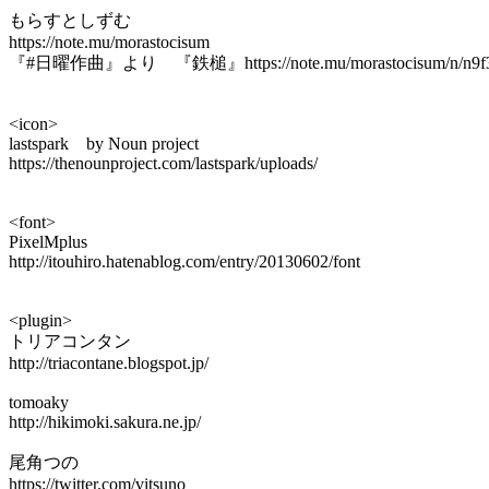
もらすとしずむ
https://note.mu/morastocisum
『#日曜作曲』より 『鉄槌』https://note.mu/morastocisum/n/n9f30
<icon>
lastspark by Noun project
https://thenounproject.com/lastspark/uploads/
<font>
PixelMplus
http://itouhiro.hatenablog.com/entry/20130602/font
<plugin>
トリアコンタン
http://triacontane.blogspot.jp/
tomoaky
http://hikimoki.sakura.ne.jp/
尾角つの
https://twitter.com/vitsuno