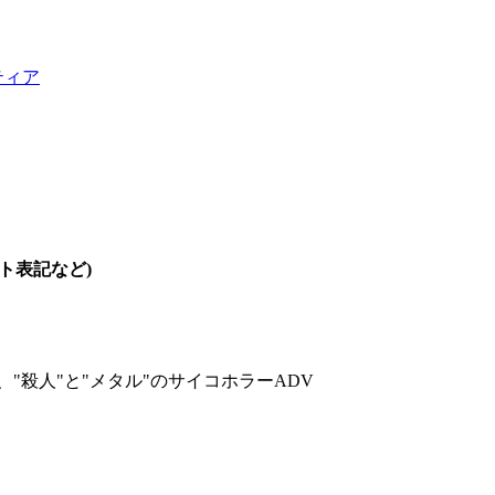
ティア
ット表記など)
"殺人"と"メタル"のサイコホラーADV