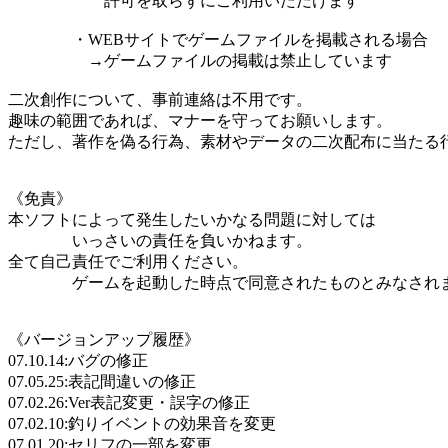
許可を取らずにご利用いただけます
・WEBサイトでゲームファイルを掲載される場合
→ゲームファイルの掲載は禁止しています
二次創作について、事前連絡は不用です。
趣味の範囲であれば、マナーを守ってお願いします。
ただし、著作を偽る行為、素材やデータの二次配布に当たる
《免責》
本ソフトによって発生したいかなる問題に対しては
いっさいの責任を負いかねます。
全て自己責任でご利用ください。
ゲームを起動した時点で同意されたものとみなされ
《バージョンアップ履歴》
07.10.14:バグの修正
07.05.25:表記間違いの修正
07.02.26:Ver表記変更・誤字の修正
07.02.10:釣りイベントの効果音を変更
07.01.20:セリフの一部を変更