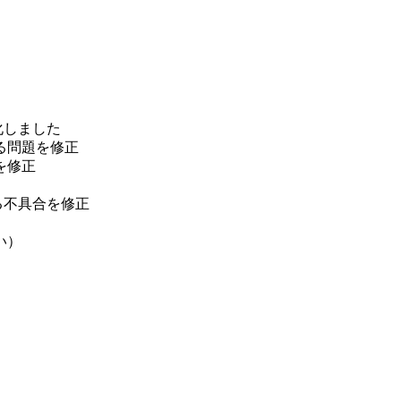
ーブ軽量化しました
問題を修正
を修正
れる不具合を修正
い）