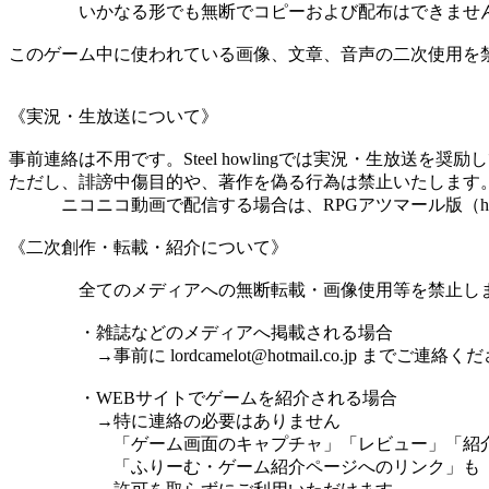
いかなる形でも無断でコピーおよび配布はできませ
このゲーム中に使われている画像、文章、音声の二次使用を
《実況・生放送について》
事前連絡は不用です。Steel howlingでは実況・生放送を奨
ただし、誹謗中傷目的や、著作を偽る行為は禁止いたします
ニコニコ動画で配信する場合は、RPGアツマール版（http://game
《二次創作・転載・紹介について》
全てのメディアへの無断転載・画像使用等を禁止し
・雑誌などのメディアへ掲載される場合
→事前に lordcamelot@hotmail.co.jp までご連絡く
・WEBサイトでゲームを紹介される場合
→特に連絡の必要はありません
「ゲーム画面のキャプチャ」「レビュー」「紹
「ふりーむ・ゲーム紹介ページへのリンク」も