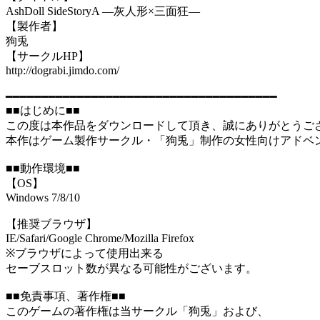
AshDoll SideStoryA ―灰人形×三面狂―
【製作者】
狗兎
【サークルHP】
http://dograbi.jimdo.com/
━━━━━━━━━━━━━━━━━━━━━━━━━━━━━━━━━━━━━━
■■はじめに■■
この度は本作品をダウンロードして頂き、誠にありがとうご
本作はゲーム製作サークル・「狗兎」制作の女性向けアドベ
■■動作環境■■
【OS】
Windows 7/8/10
【推奨ブラウザ】
IE/Safari/Google Chrome/Mozilla Firefox
※ブラウザによって使用出来る
セーブスロット数が異なる可能性がございます。
■■免責事項、著作権■■
このゲームの著作権は当サークル「狗兎」および、