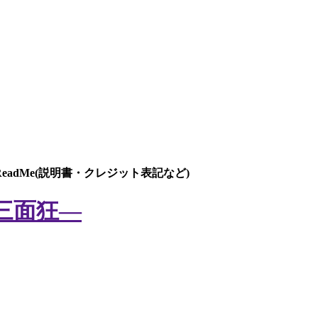
ReadMe(説明書・クレジット表記など)
形×三面狂―