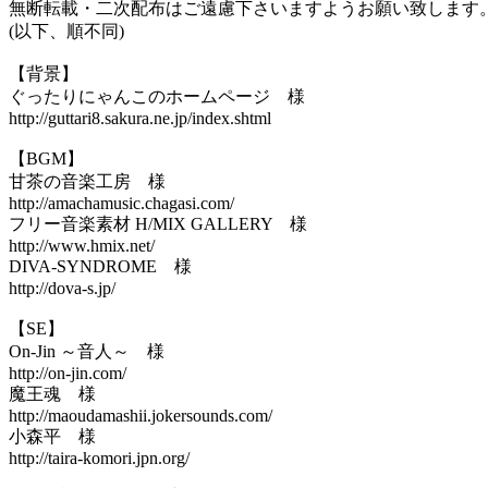
無断転載・二次配布はご遠慮下さいますようお願い致します
(以下、順不同)
【背景】
ぐったりにゃんこのホームページ 様
http://guttari8.sakura.ne.jp/index.shtml
【BGM】
甘茶の音楽工房 様
http://amachamusic.chagasi.com/
フリー音楽素材 H/MIX GALLERY 様
http://www.hmix.net/
DIVA-SYNDROME 様
http://dova-s.jp/
【SE】
On-Jin ～音人～ 様
http://on-jin.com/
魔王魂 様
http://maoudamashii.jokersounds.com/
小森平 様
http://taira-komori.jpn.org/